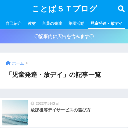
ことばＳＴブログ
自己紹介
教材
言葉の発達
集団活動
児童発達・放デイ
〇記事内に広告を含みます〇
ホーム
「児童発達・放デイ」の記事一覧
2022年5月2日
放課後等デイサービスの選び方