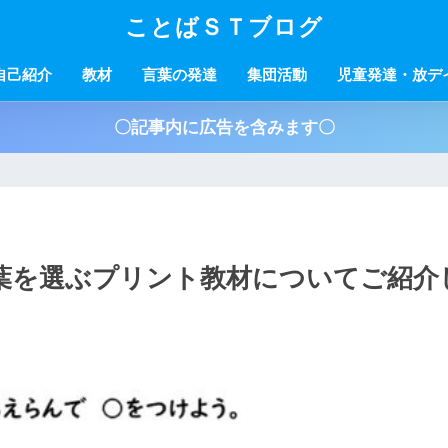
ことばＳＴブログ
自己紹介
教材
言葉の発達
集団活動
児童発達・放デ
〇記事内に広告を含みます〇
葉を選ぶプリント教材についてご紹介