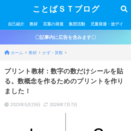
ことばＳＴブログ
自己紹介
教材
言葉の発達
集団活動
児童発達・放デイ
〇記事内に広告を含みます〇
ホーム
教材
かず・算数
プリント教材：数字の数だけシールを貼
る。数概念を作るためのプリントを作り
ました！
2023年5月29日
2026年7月7日