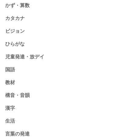
かず・算数
カタカナ
ビジョン
ひらがな
児童発達・放デイ
国語
教材
構音・音韻
漢字
生活
言葉の発達