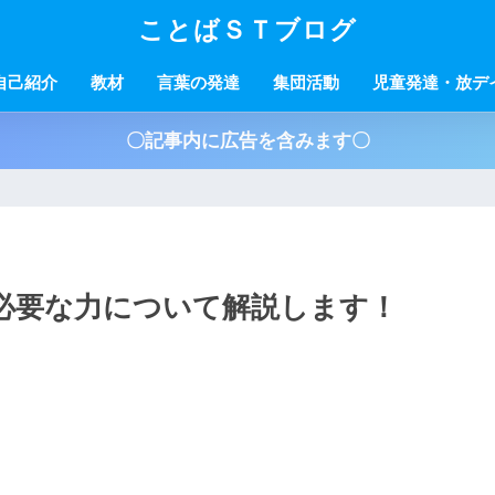
ことばＳＴブログ
自己紹介
教材
言葉の発達
集団活動
児童発達・放デ
〇記事内に広告を含みます〇
必要な力について解説します！